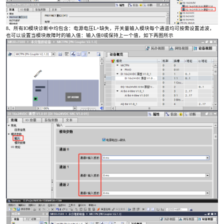
8、所有IO模块诊断中均包含：电源电压L+缺失，开关量输入模块每个通道均可按需设置滤波，
也可以设置当模块故障时的输入值：输入值0或保持上一个值，如下两图所示