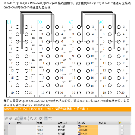
I0.0~I0.7,Q0.0~Q0.7 IW2~IW8,QW2~QW8 接线图如下，我们把Q0.0~Q0.7与I0.0~I0.7通道对应接线
QW2~QW8与IW2~IW8通道对应接线
我们只需要对Q0.0~Q0.7与QW2~QW8给定相应的值，通过I0.0~I0.7与IW2~IW8观察状态值，如果
输入值与输出值对应，则测试正常。