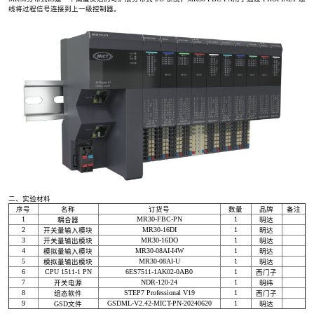
线将过程信号连接到上一级控制器。
二、实验材料
序号
名称
订货号
数量
品牌
备注
1
MR30-FBC-PN
1
耦合器
明达
2
MR30-16DI
1
开关量输入模块
明达
3
MR30-16DO
1
开关量输出模块
明达
4
MR30-08AI-I4W
1
模拟量输入模块
明达
5
MR30-08AI-U
1
模拟量输出模块
明达
6
CPU 1511-1 PN
6ES7511-1AK02-0AB0
1
西门子
7
NDR-120-24
1
开关电源
明纬
8
STEP7 Professional V19
1
组态软件
西门子
9
GSDML-V2.42-MICT-PN-20240620
1
GSD文件
明达