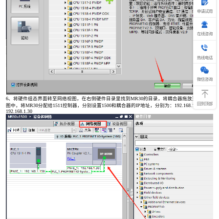
申请试用
在线咨询
热
线
热线电话
电
话
400-69
微信咨询
6、将硬件组态界面转至网络视图，在右侧硬件目录里找到MR30的目录，将耦合器拖放至网络视
回到顶部
图中，将MR30分配给1511控制器，分别设置1500和耦合器的IP地址，分别为：192.168.1.150、
192.168.1.30