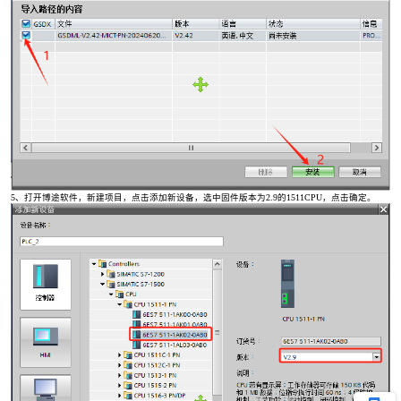
5、打开博途软件，新建项目，点击添加新设备，选中固件版本为2.9的1511CPU，点击确定。