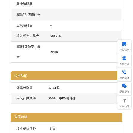
脉冲编码器
SSI绝对值编码器
正交编码器
√
输入频率，最大
500 kHz
SSI时钟频率，最
申请试用
2MHz
大
在线咨询
热
技术功能
线
热线电话
电
话
计数器数量
1，32 位
400-69
微信咨询
最大计数频率
2MHz；带有4倍评估
回到顶部
电压功耗
极性反接保护
支持