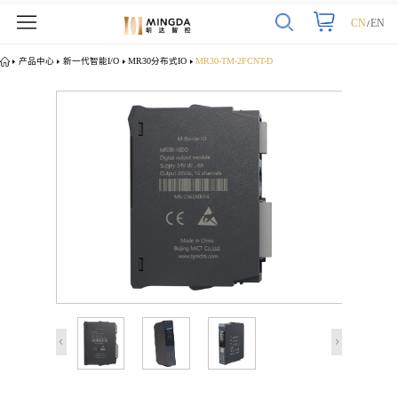
CN
EN
/
产品中心
新一代智能I/O
MR30分布式IO
MR30-TM-2FCNT-D