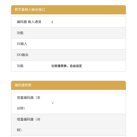
数字量输入输出接口
编码器 输入通道
2
功能
DI输入
DO输出
功能
比较值转换，自由设定
编码器参数
增量编码器（非
√
对称）
增量编码器（对
称）