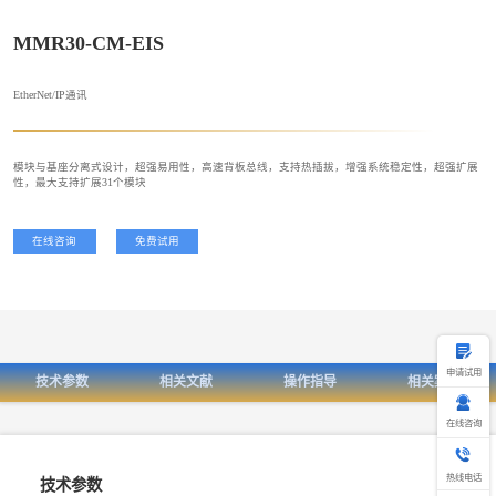
MMR30-CM-EIS
EtherNet/IP通讯
模块与基座分离式设计，超强易用性，高速背板总线，支持热插拔，增强系统稳定性，超强扩展
性，最大支持扩展31个模块
在线咨询
免费试用
申请试用
技术参数
相关文献
操作指导
相关案例
在线咨询
热
线
热线电话
技术参数
电