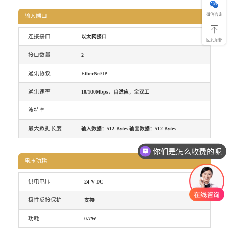
话
400-69
微信咨询
输入端口
连接接口
以太网接口
回到顶部
接口数量
2
通讯协议
EtherNet/IP
通讯速率
10/100Mbps，自适应，全双工
波特率
最大数据长度
输入数据：512 Bytes 输出数据：512 Bytes
你们是怎么收费的呢
电压功耗
供电电压
24 V DC
极性反接保护
支持
功耗
0.7W