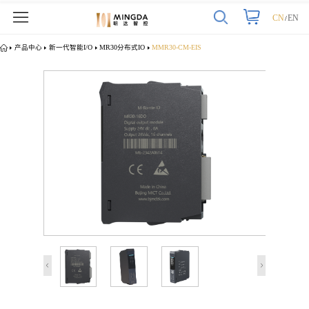
CN
EN
/
产品中心
新一代智能I/O
MR30分布式IO
MMR30-CM-EIS