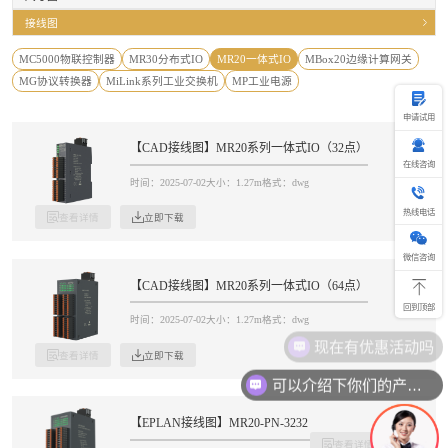
接线图
MC5000物联控制器
MR30分布式IO
MR20一体式IO
MBox20边缘计算网关
MG协议转换器
MiLink系列工业交换机
MP工业电源
申请试用
【CAD接线图】MR20系列一体式IO（32点）
在线咨询
时间：2025-07-02
大小：1.27m
格式：dwg
热
线
热线电话
查看详情
立即下载
电
话
400-69
微信咨询
【CAD接线图】MR20系列一体式IO（64点）
回到顶部
时间：2025-07-02
大小：1.27m
格式：dwg
现在有优惠活动吗
查看详情
立即下载
可以介绍下你们的产品么
【EPLAN接线图】MR20-PN-3232
查看详情