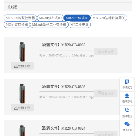
接线图
MC5000物联控制器
MR30分布式IO
MR20一体式IO
MBox20边缘计算网关
MG协议转换器
MiLink系列工业交换机
MP工业电源
【配置文件】MR20-CB-0032
查看详情
时间：2025-07-02
大小：0.04m
格式：cspp
立即下载
【配置文件】MR20-CB-0808
申请试用
查看详情
时间：2025-07-02
大小：0.03m
格式：cspp
在线咨询
立即下载
热
线
热线电话
电
话
400-69
【配置文件】MR20-CB-0824
微信咨询
查看详情