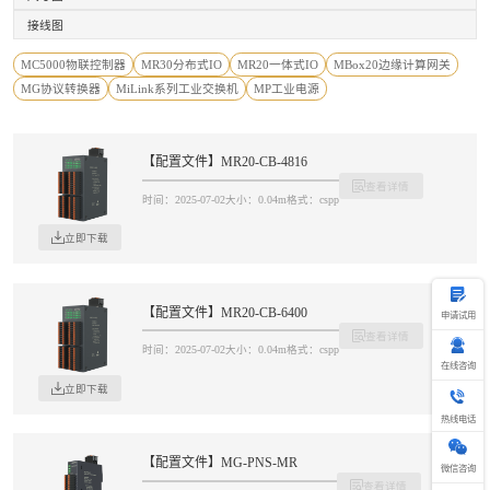
接线图
MC5000物联控制器
MR30分布式IO
MR20一体式IO
MBox20边缘计算网关
MG协议转换器
MiLink系列工业交换机
MP工业电源
【配置文件】MR20-CB-4816
查看详情
时间：2025-07-02
大小：0.04m
格式：cspp
立即下载
【配置文件】MR20-CB-6400
申请试用
查看详情
时间：2025-07-02
大小：0.04m
格式：cspp
在线咨询
立即下载
热
线
热线电话
电
话
400-69
【配置文件】MG-PNS-MR
微信咨询
查看详情