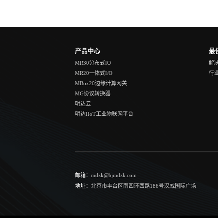
产品中心
最
MR30分布式IO
解
MR20一体式I/O
行
MBox20边缘计算网关
MG协议转换器
明达云
明达IIoT工业物联网平台
邮箱：
mdzk@bjmdzk.com
地址：
北京市丰台区南四环西路186号汉威国际广场