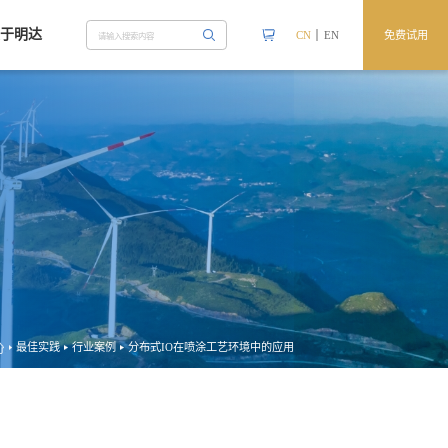
关于明达
CN
EN
免费试用
20边缘计算网关
20明达云网关
20边端通用网
最佳实践
行业案例
分布式IO在喷涂工艺环境中的应用