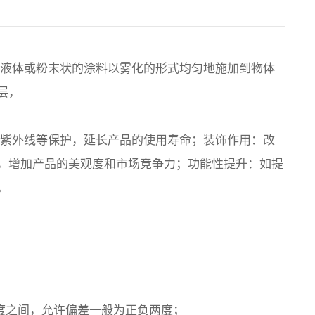
工业物联网软件
工业交
明达云
工控型P
换机
明达IIoT工业物联网
平台
MIS
将液体或粉末状的涂料以雾化的形式均匀地施加到物体
层，
物联控制器
MC5000中大型边缘
抗紫外线等保护，延长产品的使用寿命；装饰作用：改
物联控制器
，增加产品的美观度和市场竞争力；功能性提升：如提
。
氏度之间，允许偏差一般为正负两度；