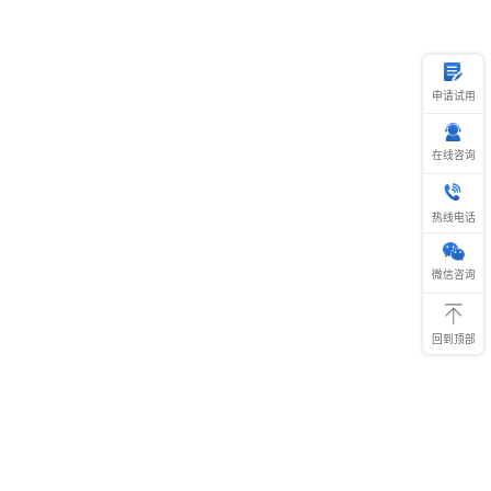
申请试用
在线咨询
热
线
热线电话
电
话
400-696
微信咨询
回到顶部